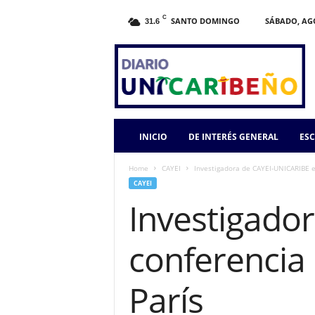
C
SANTO DOMINGO
SÁBADO, AGO
31.6
INICIO
DE INTERÉS GENERAL
ESC
Home
CAYEI
Investigadora de CAYEI-UNICARIBE e
CAYEI
Investigado
conferencia 
París