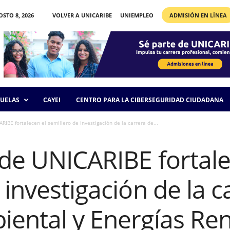
STO 8, 2026
VOLVER A UNICARIBE
UNIEMPLEO
ADMISIÓN EN LÍNEA
UELAS
CAYEI
CENTRO PARA LA CIBERSEGURIDAD CIUDADANA
RIBE fortalecen el semillero de investigación de la carrera de...
de UNICARIBE fortale
 investigación de la c
iental y Energías Re