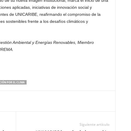
 de su nueva imagen institucional, marca el inicio de una
iones aplicadas, iniciativas de innovación social y
diantes de UNICARIBE, reafirmando el compromiso de la
s sostenibles frente a los desafíos climáticos y
estión Ambiental y Energías Renovables, Miembro
SIREMA.
CIÓN POR EL CLIMA
Siguiente artículo