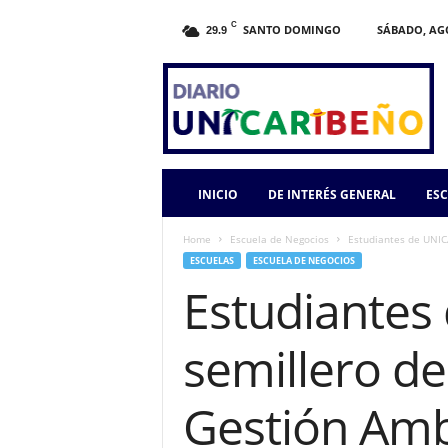
C
SANTO DOMINGO
SÁBADO, AGO
29.9
INICIO
DE INTERÉS GENERAL
ESC
Home
Escuela de Negocios
Estudiantes de UNICA
ESCUELAS
ESCUELA DE NEGOCIOS
Estudiantes 
semillero de
Gestión Amb