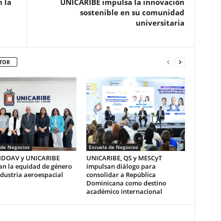
 la
UNICARIBE impulsa la innovación
sostenible en su comunidad
universitaria
TOR
 de Negocios
Escuela de Negocios
DOAV y UNICARIBE
UNICARIBE, QS y MESCyT
an la equidad de género
impulsan diálogo para
ndustria aeroespacial
consolidar a República
Dominicana como destino
académico internacional