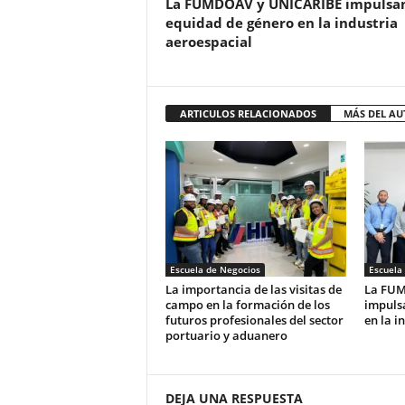
La FUMDOAV y UNICARIBE impulsan
equidad de género en la industria
aeroespacial
ARTICULOS RELACIONADOS
MÁS DEL AU
Escuela de Negocios
Escuela
La importancia de las visitas de
La FUM
campo en la formación de los
impuls
futuros profesionales del sector
en la i
portuario y aduanero
DEJA UNA RESPUESTA