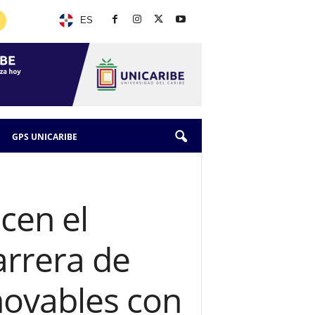
ES
GPS UNICARIBE
cen el
arrera de
novables con