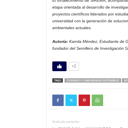
El fortalecimiento de SIREMA, acompañado
etapa orientada al desarrollo de investigac
proyectos científicos liderados por estu
universidad con la generación de solucione
ambientales actuales.
Autoría:
Kamila Méndez, Estudiante de G
fundador del Semillero de Investigación 
+2
TAGS
CIUDADES Y COMUNIDADES SOSTENIBLES
AC
Artículo anterior